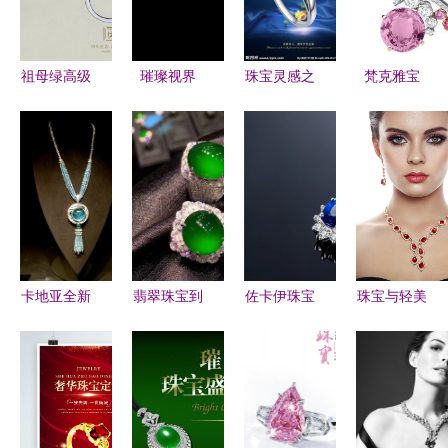
祖母绿高级
璀璨视界
珠宝灵感之
梵克雅宝
珠宝定制
高端钻石珠
选 广告设
Papillons蝴
打造专属传
宝与眼镜的
计图点亮奢
蝶珠宝 奢
世戒指的艺
完美融合
华魅力
华馆中的灵
术
动诗篇
卡地亚全新
翡翠珠宝到
佐卡伊珠宝
珠宝与轻美
Cartier
底能不能24
白18K金
优雅黑发女
Magicien高
小时佩戴？
0.7克拉蓝
孩的时尚肖
级珠宝展登
你一直理解
宝石定制钻
像
陆上海
错的关键点
石项链的艺
术魅力