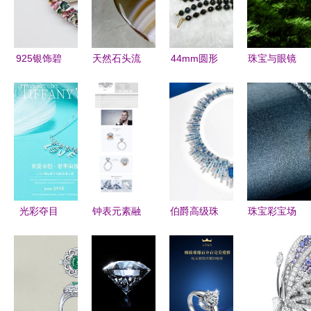
925银饰碧
天然石头流
44mm圆形
珠宝与眼镜
玺时尚手链
行饰品 半
蓝宝石裸石
摄影的后期
天然宝石与
宝石吊牌最
戒面工艺品
修图技巧
精湛工艺的
新产品与市
的价格、厂
完美结合
场指南
家、图片及
钟表应用
光彩夺目
钟表元素融
伯爵高级珠
珠宝彩宝场
珠宝首饰与
合珠宝婚戒
宝钻石项链
景图摄影作
眼镜的完美
定制官网设
璀璨艺术的
品赏析
邂逅
计效果图
极致奢华
（一）