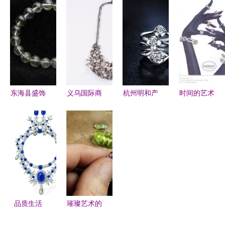
中，如何为
四届消博会
发晶银发手
黑发晶圆珠
爱挑选？婚
展现绿色低
链Y81Y137
手链——东
庆主题馆揭
碳消费新风
东海县盛饰
海县盛饰珠
秘选宝秘诀
尚
珠宝的匠心
宝匠心之作
之作
东海县盛饰
义乌国际商
杭州明和产
时间的艺术
珠宝 批发
贸城一区钟
品摄影 专
从珠宝手表
供应纯天然
表珠宝首饰
业商业摄影
广告创意到
绿发晶手
线上义乌购
设计，以周
国际品牌视
链，品质保
引领商贸新
大福珠宝与
觉图库
障，实物实
潮流
钟表摄影为
拍
例
品质生活
璀璨艺术的
古董珠宝四
诞生 探秘