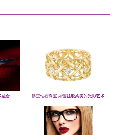
术融合
镂空钻石珠宝 如蕾丝般柔美的光影艺术