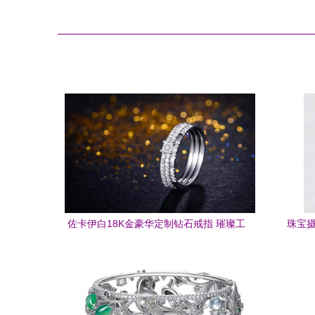
佐卡伊白18K金豪华定制钻石戒指 璀璨工
珠宝
艺与个性表达的融合