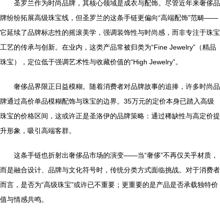
圣罗兰作为时尚品牌，其核心领域是成衣与配饰。尽管近年来奢侈品
牌纷纷拓展高级珠宝线，但圣罗兰的这条手链更偏向“高端配饰”范畴——
它延续了品牌标志性的摇滚美学，强调装饰性与时尚感，而非专注于珠宝
工艺的传承与创新。在业内，这类产品常被归类为“Fine Jewelry”（精品
珠宝），定位低于强调艺术性与收藏价值的“High Jewelry”。
奢侈品界限正日益模糊。随着消费者对品牌故事的追捧，许多时尚品
牌通过高价单品模糊配饰与珠宝的边界。35万元的定价本身已踏入高级
珠宝的价格区间，这或许正是圣洛伊的品牌策略：通过稀缺性与高定价提
升形象，吸引高端客群。
这条手链也折射出奢侈品市场的演变——当“奢侈”不再仅关乎材质，
而是融合设计、品牌与文化符号时，传统分类方式面临挑战。对于消费者
而言，是否为“高级珠宝”或许已不重要；更重要的是产品是否承载独特价
值与情感共鸣。