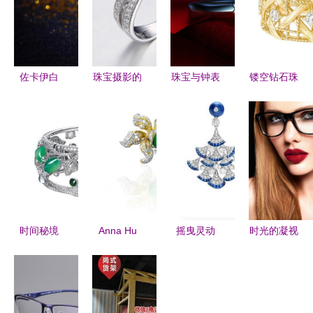
佐卡伊白
珠宝摄影的
珠宝与钟表
镂空钻石珠
18K金豪华
艺术与技巧
时间与华美
宝 如蕾丝
定制钻石戒
解读白底原
的艺术融合
般柔美的光
指 璀璨工
图
影艺术
艺与个性表
WL350546778
达的融合
的设计精髓
时间秘境
Anna Hu
摇曳灵动
时光的凝视
珠宝花园中
法国高定公
扇形珠宝与
金发模特与
的钟表艺术
会首位受邀
眼镜的优雅
黑框眼镜下
华裔女性珠
交响
的钟表意境