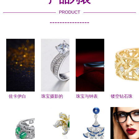
PRODUCT
----------------
佐卡伊白
珠宝摄影的
珠宝与钟表
镂空钻石珠
18K金豪华
艺术与技巧
时间与华美
宝 如蕾丝
定制钻石戒
解读白底原
的艺术融合
般柔美的光
指 璀璨工
图
影艺术
艺与个性表
WL350546778