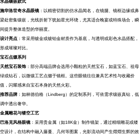
水晶镶嵌款式
施华洛世奇水晶眼镜
：以精密切割的仿水晶闻名，在镜腿、镜框边缘或鼻
梁处密集镶嵌，光线折射下犹如星光环绕，尤其适合晚宴或特殊场合，瞬
间提升整体造型的华丽度。
设计亮点
：常采用镀金或镀铂金材质作为基底，与透明或彩色水晶搭配，
形成璀璨对比。
宝石点缀系列
天然宝石装饰
：部分高端品牌会选用小颗粒的天然宝石，如蓝宝石、祖母
绿或钻石，以微镶工艺点缀于镜框。这些眼镜往往兼具艺术性与收藏价
值，闪耀感来自宝石本身的天然火彩。
推荐品牌
：如林德伯格（Lindberg）的定制系列，可依需求镶嵌真钻，低
调中透出奢华。
金属雕花与镂空工艺
巴洛克风格眼镜
：采用贵金属（如18K金）制作镜架，通过精细雕花或镂
空设计，在结构中融入藤蔓、几何等图案，光影流动间产生熠熠生辉的效