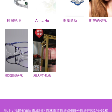
达的融合
的设计精髓
时间秘境
Anna Hu
摇曳灵动
时光的凝视
珠宝花园中
法国高定公
扇形珠宝与
金发模特与
的钟表艺术
会首位受邀
眼镜的优雅
黑框眼镜下
华裔女性珠
交响
的钟表意境
宝艺术家，
以璀璨东方
风韵点亮世
界珠宝殿堂
驾驭职场气
潮人打卡地
场 P9065
广州伶俐饰
钛金半框眼
品店的时尚
镜如何成为
眼镜货架探
商务男士的
秘
地址：福建省莆田市城厢区霞林街道肖厝路655号肖厝佳园1号楼1梯