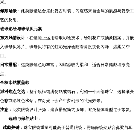
果。
佩戴场景
：此类眼镜适合搭配复古时装，闪耀感来自金属的质感与复杂工
艺的反射。
珐琅彩绘与珠母贝元素
东方风情设计
：在镜腿上运用珐琅彩绘技术，绘制花卉或抽象图案，并嵌
入珠母贝薄片。珠母贝特有的虹彩光泽会随着角度变化闪烁，温柔又夺
目。
日常搭配
：这类眼镜色彩丰富，闪耀感较为柔和，适合日常佩戴增添亮
点。
全框水钻覆盖款
派对焦点之选
：整个镜框铺满仿钻或锆石，宛如一件面部珠宝。选择渐变
色彩或彩虹色水钻，在灯光下会产生梦幻般的眩光效果。
注意
：此类眼镜设计张扬，建议搭配简约服饰，避免整体造型过于繁复。
选购与保养贴士
：
-
试戴关键
：珠宝眼镜重量可能高于普通眼镜，需确保镜架贴合鼻梁与耳