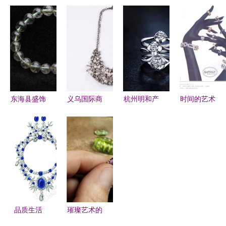
在璀璨华光
新设计，第
9mm魔鬼
15mm巴西
中，如何为
四届消博会
发晶银发手
黑发晶圆珠
爱挑选？婚
展现绿色低
链Y81Y137
手链——东
庆主题馆揭
碳消费新风
东海县盛饰
海县盛饰珠
秘选宝秘诀
尚
珠宝的匠心
宝匠心之作
之作
东海县盛饰
义乌国际商
杭州明和产
时间的艺术
珠宝 批发
贸城一区钟
品摄影 专
从珠宝手表
供应纯天然
表珠宝首饰
业商业摄影
广告创意到
绿发晶手
线上义乌购
设计，以周
国际品牌视
链，品质保
引领商贸新
大福珠宝与
觉图库
障，实物实
潮流
钟表摄影为
拍
例
品质生活
璀璨艺术的
古董珠宝四
诞生 探秘