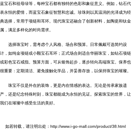
蓝宝石和祖母绿等，每种宝石都有独特的色彩和象征意义。例如，钻石代
表永恒的爱情，而蓝宝石象征智慧和忠诚。珍珠则以其温润的光泽成为经
典选择，常用于项链和耳环。现代珠宝还融合了创新材料，如陶瓷和钛金
属，满足多样化的时尚需求。
选择珠宝时，需考虑个人风格、场合和预算。日常佩戴可选简约设
计，如纯金项链或小颗宝石耳环；正式场合则适合华丽珠宝，如钻石项链
或彩色宝石戒指。预算方面，可从银饰起步，逐步转向高端珠宝。保养也
很重要：定期清洁、避免接触化学品，并妥善存放，以保持珠宝的璀璨。
珠宝不仅是外在的装饰，更是内在情感的表达。无论是传承家族遗
产，还是纪念特殊时刻，珠宝都能成为永恒的见证。探索珠宝的世界，让
我们在璀璨中感受生活的美好。
如若转载，请注明出处：http://www.i-go-mall.com/product/38.html