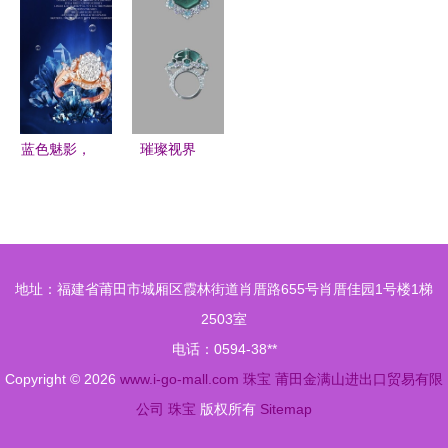
手链——通
镶钻U盘的
高级珠宝还
表饰品的全
透体好
艺术与科技
是奢侈配
屏设计美学
Y81Y 46的
融合
饰？
鉴赏与选购
指南
蓝色魅影，
璀璨视界
奢华盛宴
兼具时尚与
以海洋之
光彩的珠宝
名，镌刻永
眼镜鉴赏
恒之约
地址：福建省莆田市城厢区霞林街道肖厝路655号肖厝佳园1号楼1梯
2503室
电话：0594-38**
Copyright © 2026
www.i-go-mall.com
珠宝
莆田金满山进出口贸易有限
公司
珠宝
版权所有
Sitemap