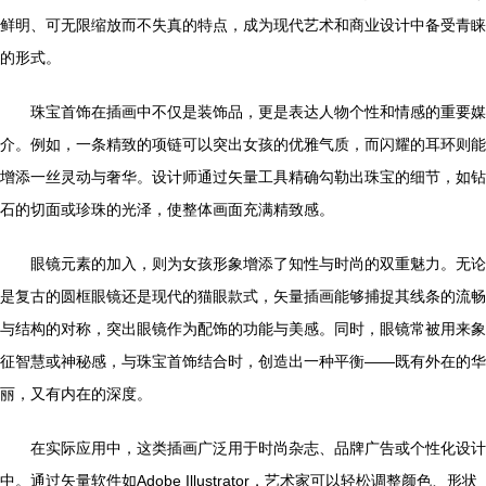
鲜明、可无限缩放而不失真的特点，成为现代艺术和商业设计中备受青睐
的形式。
珠宝首饰在插画中不仅是装饰品，更是表达人物个性和情感的重要媒
介。例如，一条精致的项链可以突出女孩的优雅气质，而闪耀的耳环则能
增添一丝灵动与奢华。设计师通过矢量工具精确勾勒出珠宝的细节，如钻
石的切面或珍珠的光泽，使整体画面充满精致感。
眼镜元素的加入，则为女孩形象增添了知性与时尚的双重魅力。无论
是复古的圆框眼镜还是现代的猫眼款式，矢量插画能够捕捉其线条的流畅
与结构的对称，突出眼镜作为配饰的功能与美感。同时，眼镜常被用来象
征智慧或神秘感，与珠宝首饰结合时，创造出一种平衡——既有外在的华
丽，又有内在的深度。
在实际应用中，这类插画广泛用于时尚杂志、品牌广告或个性化设计
中。通过矢量软件如Adobe Illustrator，艺术家可以轻松调整颜色、形状