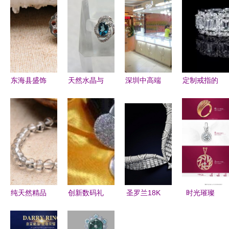
东海县盛饰
天然水晶与
深圳中高端
定制戒指的
珠宝 宝石
珠宝定制新
珠宝钟表展
钻石品质探
级纯天然石
风尚 专业
柜定制指南
秘 从4C标
榴石包银边
供应、工厂
甄选专业工
准到个性化
挂坠的魅力
直营与眼镜
厂，打造品
选择
与价值
新选择
牌形象
纯天然精品
创新数码礼
圣罗兰18K
时光璀璨
6mm巴西
品 从珠宝
金手链定价
探索淘宝高
黑发晶圆珠
心形U盘到
35万元 是
端珠宝与钟